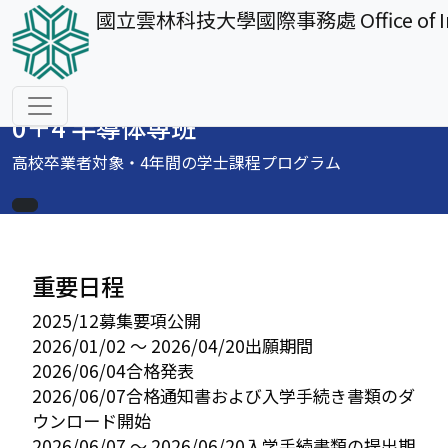
國立雲林科技大學國際事務處
Office of
移至主內容
Admission Guide
0＋4 半導体専班
高校卒業者対象・4年間の学士課程プログラム
重要日程
2025/12
募集要項公開
2026/01/02 〜 2026/04/20
出願期間
2026/06/04
合格発表
2026/06/07
合格通知書および入学手続き書類のダ
ウンロード開始
2026/06/07 〜 2026/06/20
入学手続書類の提出期