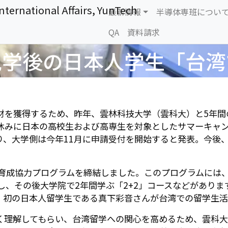
主選單
 International Affairs, YunTech
最新情報
半導体専班につい
QA
資料請求
見学後の日本人学生「台湾
材を獲得するため、昨年、雲林科技大学（雲科大）と5年間
休みに日本の高校生および高専生を対象としたサマーキャン
り、大学側は今年11月に申請受付を開始すると発表。今後
育成協力プログラムを締結しました。このプログラムには、
し、その後大学院で2年間学ぶ「2+2」コースなどがありま
、初の日本人留学生である真下彩音さんが台湾での留学生活
く理解してもらい、台湾留学への関心を高めるため、雲科