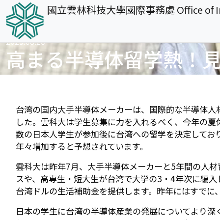
國立雲林科技大學國際事務處
Office of
移至主內容
2025.08.20
高まる半導体留学熱！
台湾の国内大手半導体メーカーは、国際的な半導体人
した。雲科大は学生募集に力を入れるべく、今年の夏
数の日本人学生が参加後に台湾への留学を決定してお
年々増加すると予想されています。
雲科大は昨年7月、大手半導体メーカーと5年間の人材
スや、高専生・短大生が台湾で大学の3・4年次に編入
台湾ドルの生活補助金を提供します。昨年にはすでに
日本の学生に台湾の半導体産業の発展についてより深