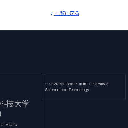
一覧に戻る
© 2026 National Yunlin University of
Science and Technology.
科技大学
)
nal Affairs