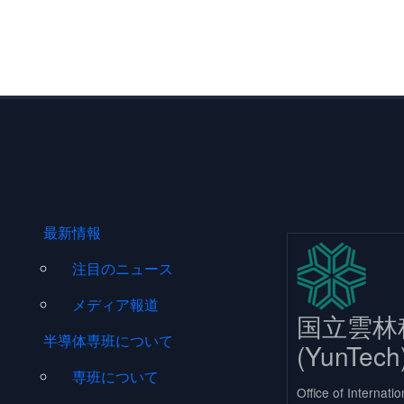
FOOTER MENU
最新情報
注目のニュース
メディア報道
国立雲林
半導体専班について
(YunTech
専班について
Office of Internatio