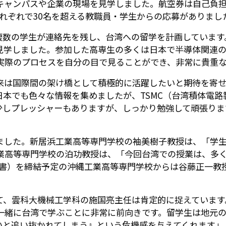
キャンパスや企業の現場を見学しました。航空券は自己負
れぞれで30名を超える教職員・学生からの応募がありまし
複数の学生が連絡先を残し、台湾への留学を計画しています
見学しました。参加した高専生の多くは日本で半導体関連の
実際のプロセスを自分の目で見ることができ、非常に貴重
来は国際間の架け橋として積極的に活躍したいと期待を寄せ
本でも色々な情報を集めましたが、TSMC（台湾積体電
少しプレッシャーもありますが、しっかり勉強して頑張りま
ました。新居浜工業高等専門学校の袖美樹子教授は、「学
業高等専門学校の泊功教授は、「今回台湾での授業は、多
意書）を締結予定の沖縄工業高等専門学校からは谷藤正一教
て、雲科大機械工学科の施国亮主任は肯定的に捉えています
一緒に台湾で学ぶことに非常に前向きです。留学生は地元
いと追い抜かれてしまう』という危機感を与えてくれます」