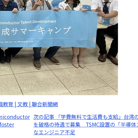
育 | 文教 | 聯合新聞網
miconductor
次の記事
「学費無料で生活費も支給」台湾
foster
を破格の待遇で募集 TSMC設置の「半導
なエンジニア不足