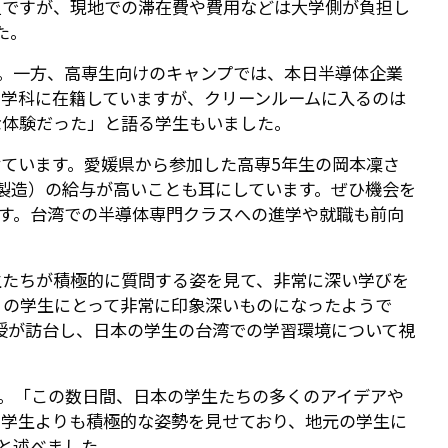
担ですが、現地での滞在費や費用などは大学側が負担し
た。
。一方、高専生向けのキャンプでは、本日半導体企業
学科に在籍していますが、クリーンルームに入るのは
な体験だった」と語る学生もいました。
ています。愛媛県から参加した高専5年生の岡本凜さ
路製造）の給与が高いことも耳にしています。ぜひ機会を
す。台湾での半導体専門クラスへの進学や就職も前向
生たちが積極的に質問する姿を見て、非常に深い学びを
くの学生にとって非常に印象深いものになったようで
授が訪台し、日本の学生の台湾での学習環境について視
。「この数日間、日本の学生たちの多くのアイデアや
の学生よりも積極的な姿勢を見せており、地元の学生に
と述べました。